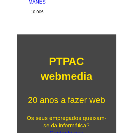
MANES
10,00
€
PTPAC
webmedia
20 anos a fazer web
Os seus empregados queixam-
se da informática?
Contacte-nos