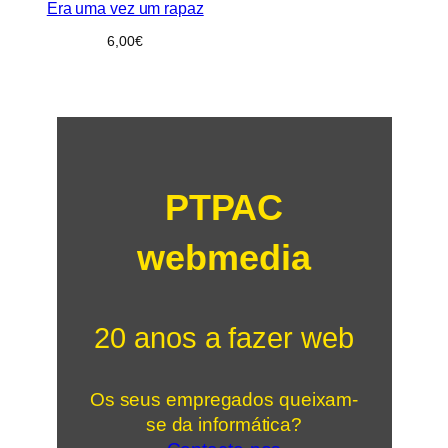
Era uma vez um rapaz
6,00
€
PTPAC
webmedia
20 anos a fazer web
Os seus empregados queixam-
se da informática?