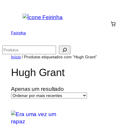
Saltar
para
o
conteúdo
Feirinha
Pesquisar
Início
/ Produtos etiquetados com “Hugh Grant”
Hugh Grant
Apenas um resultado