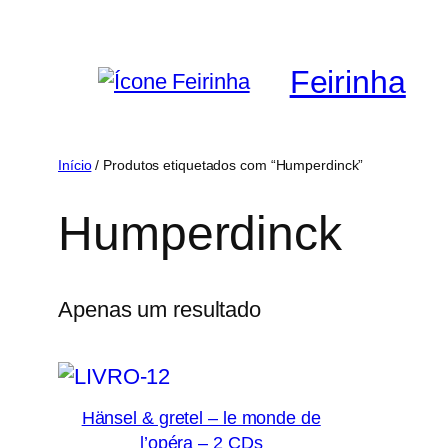
Saltar
para
Feirinha
o
conteúdo
Início
/ Produtos etiquetados com “Humperdinck”
Humperdinck
Apenas um resultado
Hänsel & gretel – le monde de
l’opéra – 2 CDs