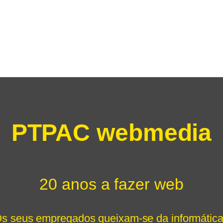
PTPAC webmedia
20 anos a fazer web
s seus empregados queixam-se da informátic