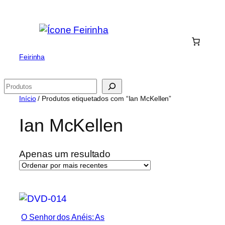
Saltar
para
o
conteúdo
Feirinha
Pesquisar
Início
/ Produtos etiquetados com “Ian McKellen”
Ian McKellen
Apenas um resultado
O Senhor dos Anéis: As