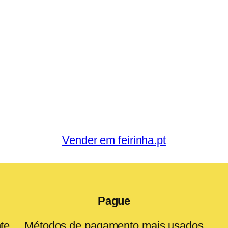
Vender em feirinha.pt
Pague
te
Métodos de pagamento mais usados