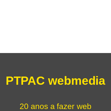
PTPAC webmedia
20 anos a fazer web