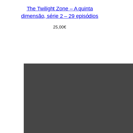
The Twilight Zone – A quinta
dimensão, série 2 – 29 episódios
25,00
€