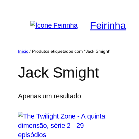
Saltar
para
Feirinha
o
conteúdo
Início
/ Produtos etiquetados com “Jack Smight”
Jack Smight
Apenas um resultado