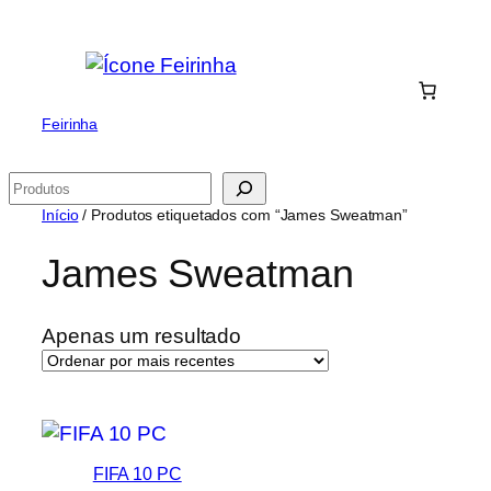
Saltar
para
o
conteúdo
Feirinha
Pesquisar
Início
/ Produtos etiquetados com “James Sweatman”
James Sweatman
Apenas um resultado
FIFA 10 PC