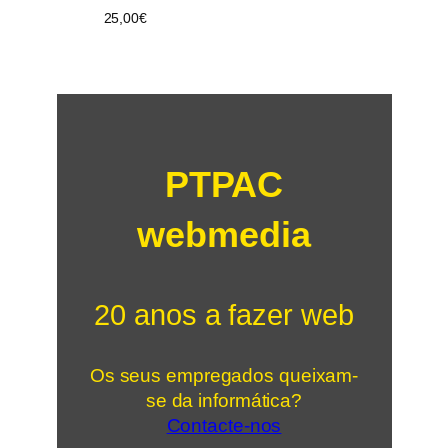
25,00
€
PTPAC
webmedia
20 anos a fazer web
Os seus empregados queixam-
se da informática?
Contacte-nos