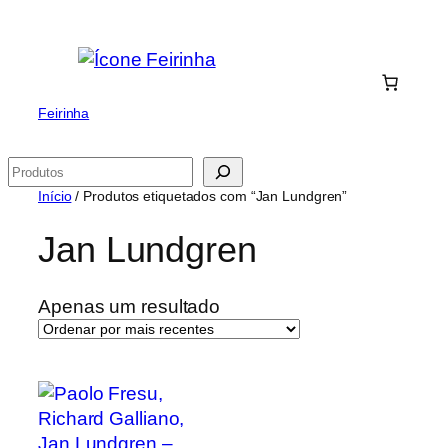
Saltar
para
o
conteúdo
Feirinha
Pesquisar
Início
/ Produtos etiquetados com “Jan Lundgren”
Jan Lundgren
Apenas um resultado