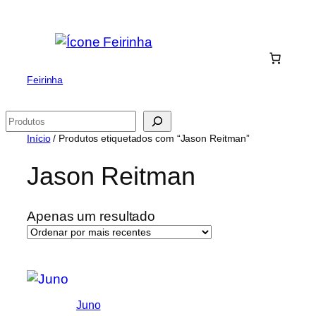
Saltar
para
o
conteúdo
Feirinha
Pesquisar
Início
/ Produtos etiquetados com “Jason Reitman”
Jason Reitman
Apenas um resultado
Juno