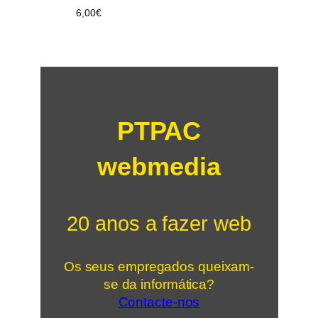
6,00
€
PTPAC
webmedia
20 anos a fazer web
Os seus empregados queixam-
se da informática?
Contacte-nos