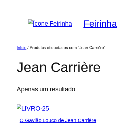
Saltar
para
Feirinha
o
conteúdo
Início
/ Produtos etiquetados com “Jean Carrière”
Jean Carrière
Apenas um resultado
O Gavião Louco de Jean Carrière