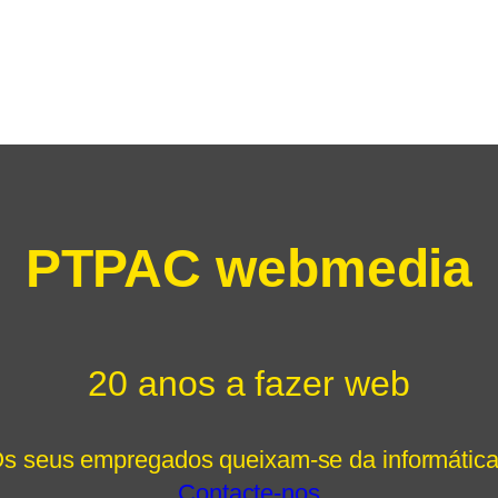
PTPAC webmedia
20 anos a fazer web
s seus empregados queixam-se da informátic
Contacte-nos