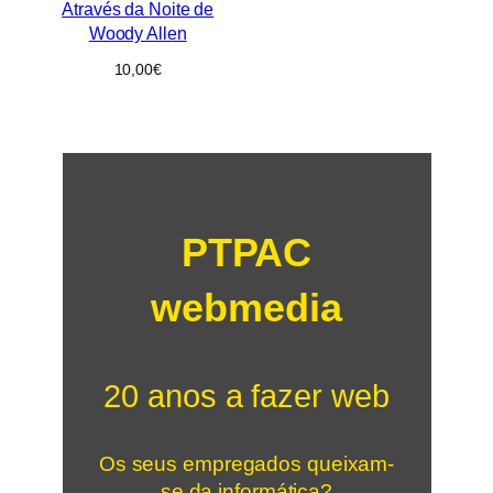
Através da Noite de
Woody Allen
10,00
€
PTPAC
webmedia
20 anos a fazer web
Os seus empregados queixam-
se da informática?