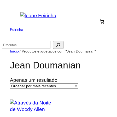
Saltar
para
o
conteúdo
Feirinha
Pesquisar
Início
/ Produtos etiquetados com “Jean Doumanian”
Jean Doumanian
Apenas um resultado