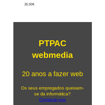
25,00
€
PTPAC
webmedia
20 anos a fazer web
Os seus empregados queixam-
se da informática?
Contacte-nos