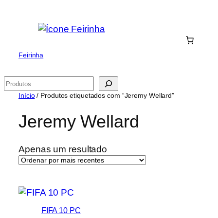
Saltar
para
o
conteúdo
Feirinha
Pesquisar
Início
/ Produtos etiquetados com “Jeremy Wellard”
Jeremy Wellard
Apenas um resultado
FIFA 10 PC