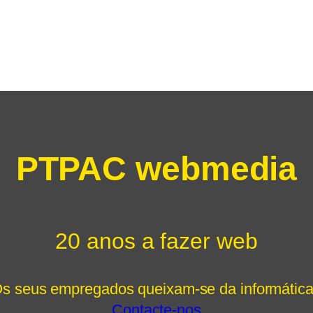
PTPAC webmedia
20 anos a fazer web
s seus empregados queixam-se da informátic
Contacte-nos