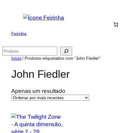
Saltar
para
o
conteúdo
Feirinha
Pesquisar
Início
/ Produtos etiquetados com “John Fiedler”
John Fiedler
Apenas um resultado