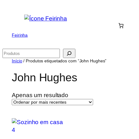
Saltar
para
o
conteúdo
Feirinha
Pesquisar
Início
/ Produtos etiquetados com “John Hughes”
John Hughes
Apenas um resultado