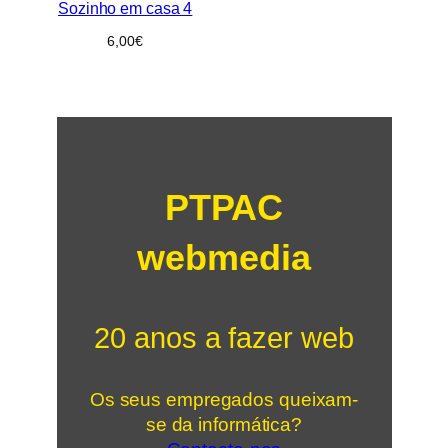
Sozinho em casa 4
6,00
€
PTPAC
webmedia
20 anos a fazer web
Os seus empregados queixam-
se da informática?