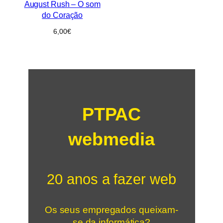
August Rush – O som
do Coração
6,00
€
PTPAC
webmedia
20 anos a fazer web
Os seus empregados queixam-
se da informática?