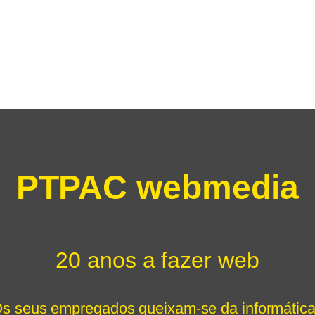
PTPAC webmedia
20 anos a fazer web
s seus empregados queixam-se da informátic