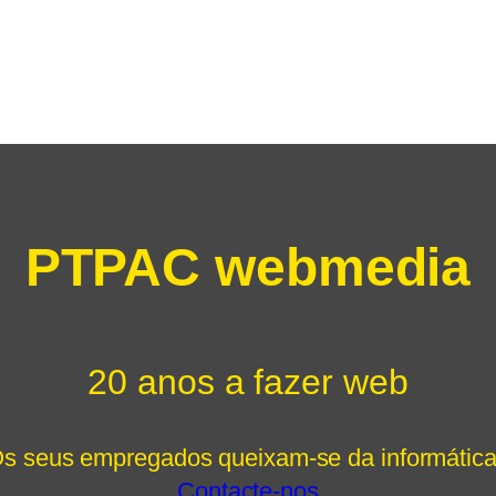
PTPAC webmedia
20 anos a fazer web
s seus empregados queixam-se da informátic
Contacte-nos