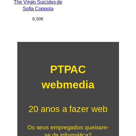
The Virgin Suicides de
Sofia Coppola
6,00
€
PTPAC
webmedia
20 anos a fazer web
Os seus empregados queixam-
se da informática?