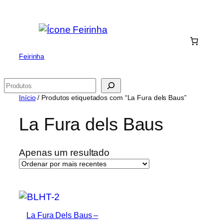
Saltar
para
o
conteúdo
Feirinha
Pesquisar
Início
/ Produtos etiquetados com “La Fura dels Baus”
La Fura dels Baus
Apenas um resultado
La Fura Dels Baus –