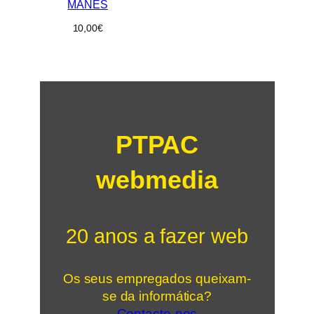
MANES
10,00
€
PTPAC
webmedia
20 anos a fazer web
Os seus empregados queixam-
se da informática?
Contacte-nos