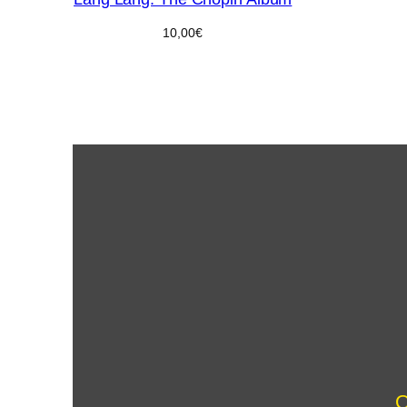
10,00
€
O