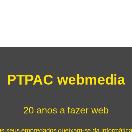
PTPAC webmedia
20 anos a fazer web
s seus empregados queixam-se da informátic