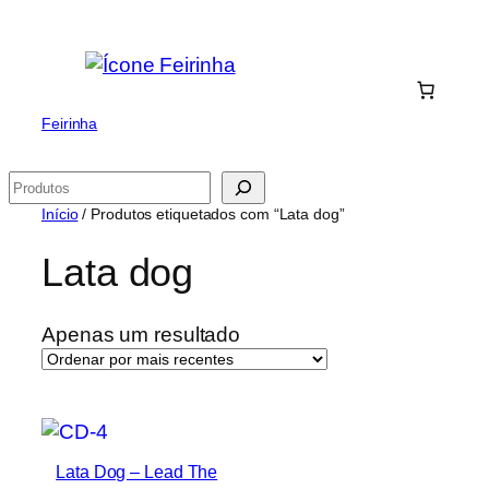
Saltar
para
o
conteúdo
Feirinha
Pesquisar
Início
/ Produtos etiquetados com “Lata dog”
Lata dog
Apenas um resultado
Lata Dog – Lead The