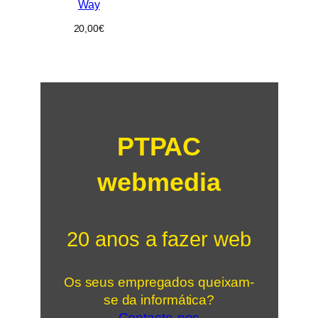
Way
20,00
€
PTPAC
webmedia
20 anos a fazer web
Os seus empregados queixam-
se da informática?
Contacte-nos