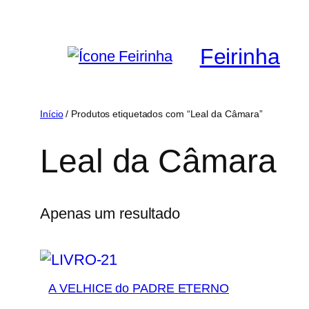
Saltar
para
Feirinha
o
conteúdo
Início
/ Produtos etiquetados com “Leal da Câmara”
Leal da Câmara
Apenas um resultado
A VELHICE do PADRE ETERNO