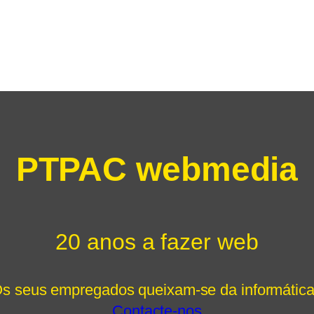
PTPAC webmedia
20 anos a fazer web
s seus empregados queixam-se da informátic
Contacte-nos