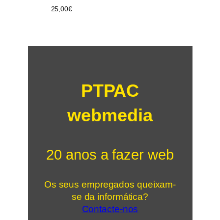
25,00
€
PTPAC
webmedia
20 anos a fazer web
Os seus empregados queixam-
se da informática?
Contacte-nos