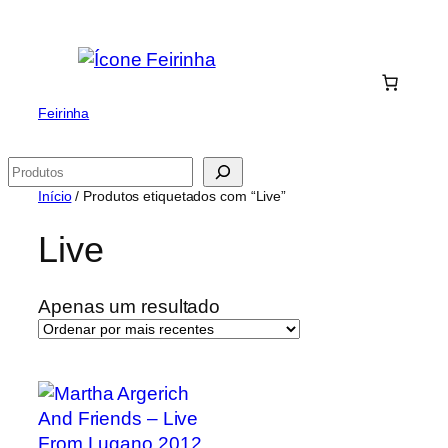
Saltar
para
o
conteúdo
Feirinha
Pesquisar
Início
/ Produtos etiquetados com “Live”
Live
Apenas um resultado