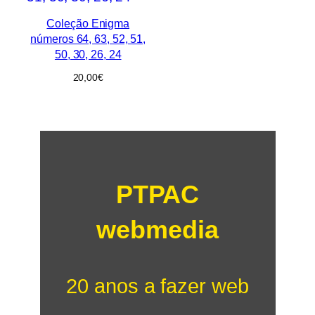
Coleção Enigma
números 64, 63, 52, 51,
50, 30, 26, 24
20,00
€
PTPAC
webmedia
20 anos a fazer web