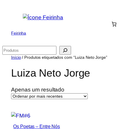
Saltar
para
o
conteúdo
Feirinha
Pesquisar
Início
/ Produtos etiquetados com “Luiza Neto Jorge”
Luiza Neto Jorge
Apenas um resultado
Os Poetas ‎– Entre Nós