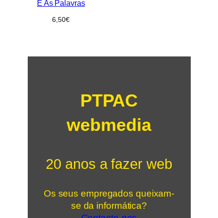
E As Palavras
6,50
€
PTPAC
webmedia
20 anos a fazer web
Os seus empregados queixam-
se da informática?
Contacte-nos