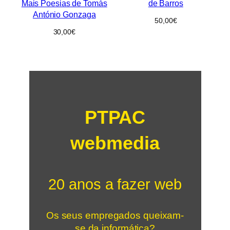
Mais Poesias de Tomás
de Barros
António Gonzaga
50,00
€
30,00
€
PTPAC
webmedia
20 anos a fazer web
Os seus empregados queixam-
se da informática?