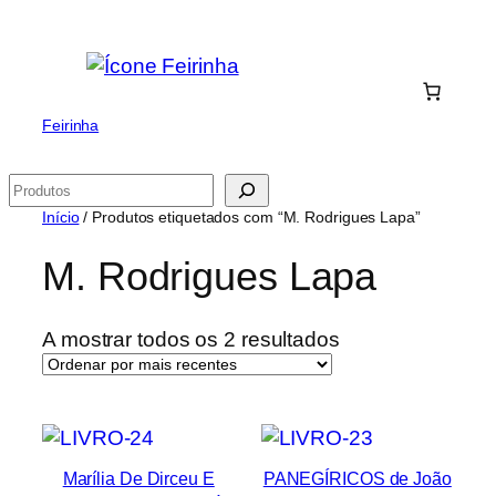
Saltar
para
o
conteúdo
Feirinha
Pesquisar
Início
/ Produtos etiquetados com “M. Rodrigues Lapa”
M. Rodrigues Lapa
Ordenado
A mostrar todos os 2 resultados
por
mais
recentes
Marília De Dirceu E
PANEGÍRICOS de João