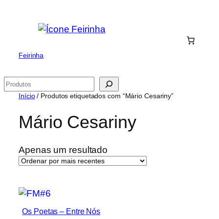
Saltar
para
o
conteúdo
Feirinha
Pesquisar
Início
/ Produtos etiquetados com “Mário Cesariny”
Mário Cesariny
Apenas um resultado
Os Poetas ‎– Entre Nós