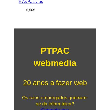
E As Palavras
6,50
€
PTPAC
webmedia
20 anos a fazer web
Os seus empregados queixam-
se da informática?
Contacte-nos