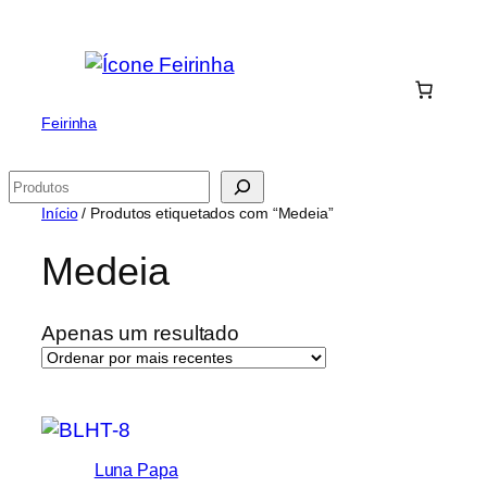
Saltar
para
o
conteúdo
Feirinha
Pesquisar
Início
/ Produtos etiquetados com “Medeia”
Medeia
Apenas um resultado
Luna Papa