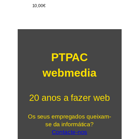
10,00
€
PTPAC
webmedia
20 anos a fazer web
Os seus empregados queixam-
se da informática?
Contacte-nos