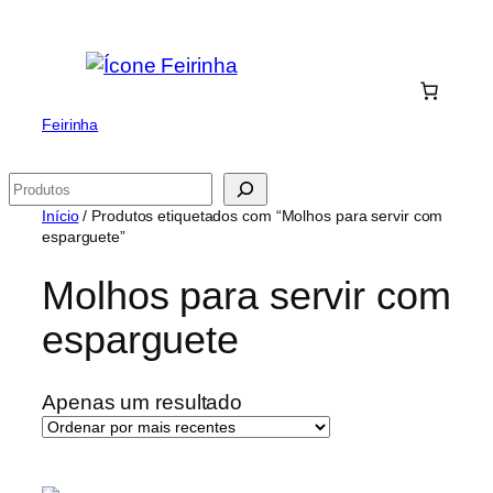
Saltar
para
o
conteúdo
Feirinha
Pesquisar
Início
/ Produtos etiquetados com “Molhos para servir com
esparguete”
Molhos para servir com
esparguete
Apenas um resultado