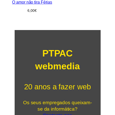
O amor não tira Férias
6,00
€
PTPAC
webmedia
20 anos a fazer web
Os seus empregados queixam-
se da informática?