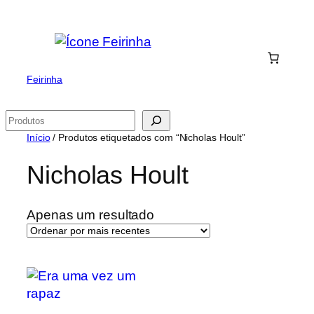
Saltar
para
o
conteúdo
Feirinha
Pesquisar
Início
/ Produtos etiquetados com “Nicholas Hoult”
Nicholas Hoult
Apenas um resultado