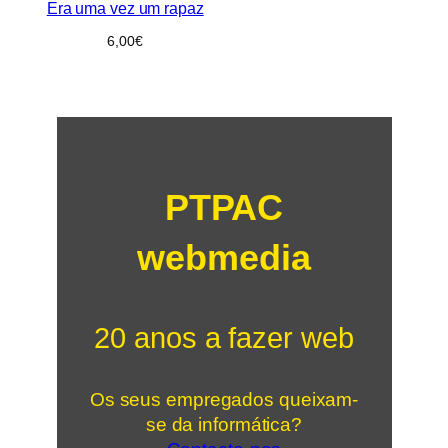
Era uma vez um rapaz
6,00
€
PTPAC
webmedia
20 anos a fazer web
Os seus empregados queixam-
se da informática?