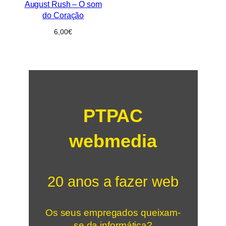
August Rush – O som
do Coração
6,00
€
PTPAC
webmedia
20 anos a fazer web
Os seus empregados queixam-
se da informática?