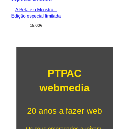
A Bela e o Monstro –
Edição especial limitada
15,00
€
PTPAC
webmedia
20 anos a fazer web
Os seus empregados queixam-