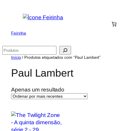
Saltar
para
o
conteúdo
Feirinha
Pesquisar
Início
/ Produtos etiquetados com “Paul Lambert”
Paul Lambert
Apenas um resultado