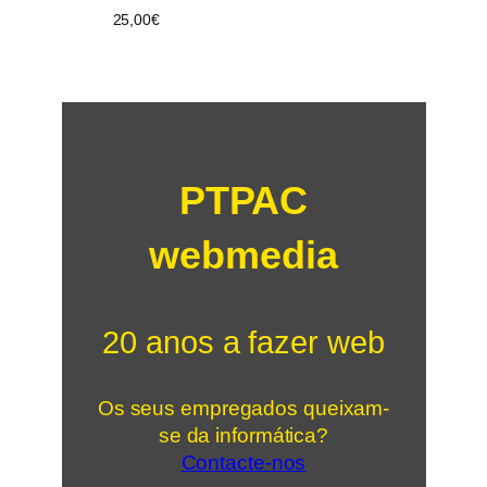
25,00
€
PTPAC
webmedia
20 anos a fazer web
Os seus empregados queixam-
se da informática?
Contacte-nos