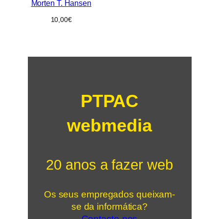
Morten T. Hansen
10,00
€
PTPAC
webmedia
20 anos a fazer web
Os seus empregados queixam-
se da informática?
Contacte-nos