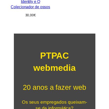
Identity e O
Colecionador de ossos
30,00
€
PTPAC
webmedia
20 anos a fazer web
Os seus empregados queixam-
se da informática?