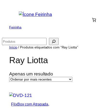
Saltar
para
o
conteúdo
Feirinha
Pesquisar
Início
/ Produtos etiquetados com “Ray Liotta”
Ray Liotta
Apenas um resultado
FlixBox com Atrapada,