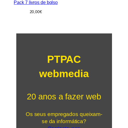
Pack 7 livros de bolso
20,00
€
PTPAC
webmedia
20 anos a fazer web
Os seus empregados queixam-
se da informática?