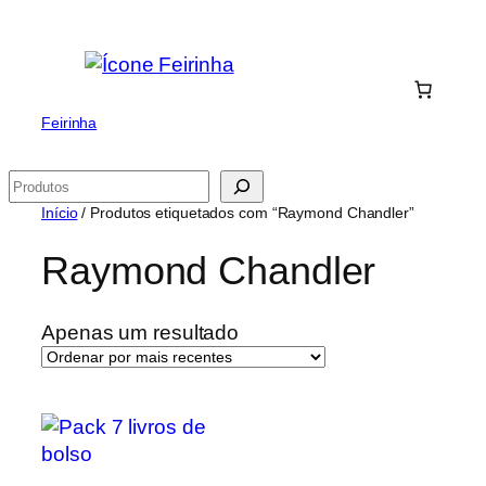
Saltar
para
o
conteúdo
Feirinha
Pesquisar
Início
/ Produtos etiquetados com “Raymond Chandler”
Raymond Chandler
Apenas um resultado