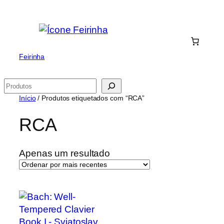
Saltar
para
o
conteúdo
Feirinha
Pesquisar
Início
/ Produtos etiquetados com “RCA”
RCA
Apenas um resultado