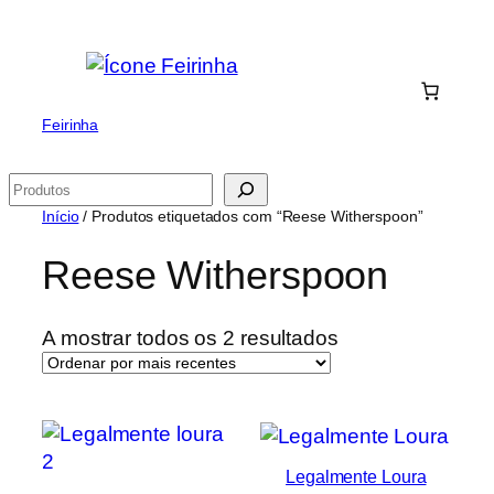
Saltar
para
o
conteúdo
Feirinha
Pesquisar
Início
/ Produtos etiquetados com “Reese Witherspoon”
Reese Witherspoon
Ordenado
A mostrar todos os 2 resultados
por
mais
recentes
Legalmente Loura