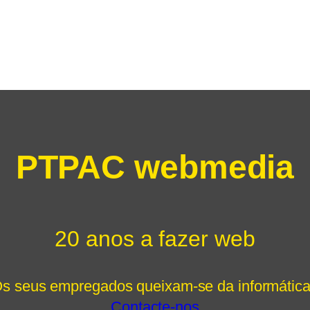
PTPAC webmedia
20 anos a fazer web
s seus empregados queixam-se da informátic
Contacte-nos