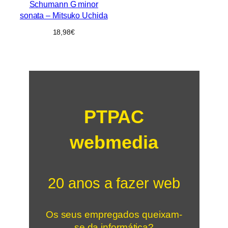
Schumann G minor
sonata – Mitsuko Uchida
18,98
€
PTPAC
webmedia
20 anos a fazer web
Os seus empregados queixam-
se da informática?