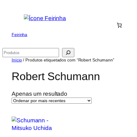
Saltar
para
o
conteúdo
Feirinha
Pesquisar
Início
/ Produtos etiquetados com “Robert Schumann”
Robert Schumann
Apenas um resultado