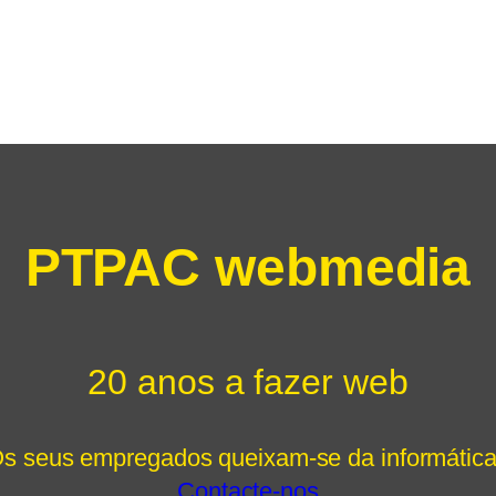
PTPAC webmedia
20 anos a fazer web
s seus empregados queixam-se da informátic
Contacte-nos