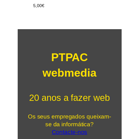
5,00
€
PTPAC
webmedia
20 anos a fazer web
Os seus empregados queixam-
se da informática?
Contacte-nos