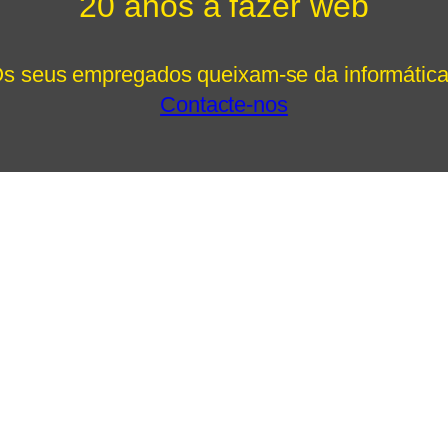
20 anos a fazer web
s seus empregados queixam-se da informátic
Contacte-nos