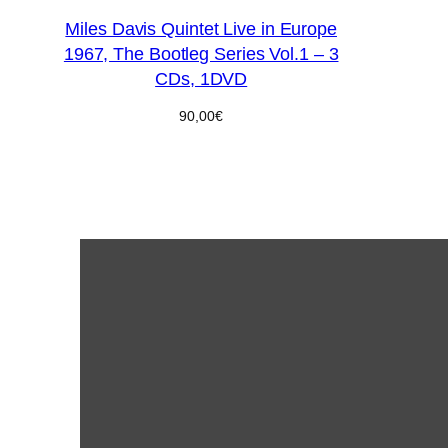
Miles Davis Quintet Live in Europe
1967, The Bootleg Series Vol.1 – 3
CDs, 1DVD
90,00
€