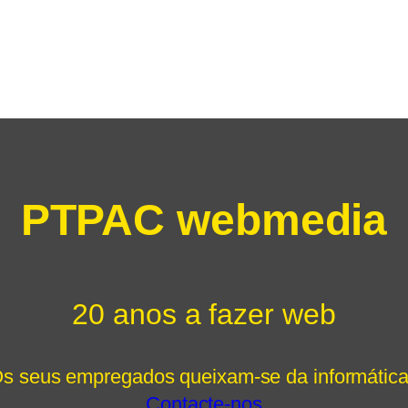
PTPAC webmedia
20 anos a fazer web
s seus empregados queixam-se da informátic
Contacte-nos