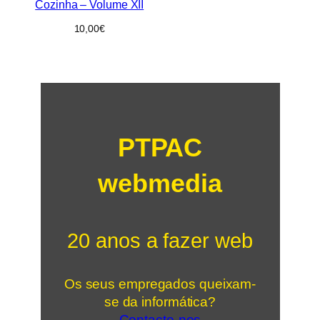
Cozinha – Volume XII
10,00
€
PTPAC
webmedia
20 anos a fazer web
Os seus empregados queixam-
se da informática?
Contacte-nos