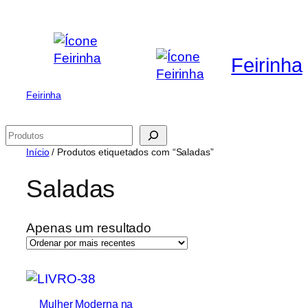
Saltar
para
o
Feirinha
conteúdo
Feirinha
Pesquisar
Início
/ Produtos etiquetados com “Saladas”
Saladas
Apenas um resultado
Mulher Moderna na