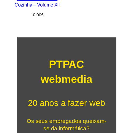
Cozinha – Volume XII
10,00
€
PTPAC
webmedia
20 anos a fazer web
Os seus empregados queixam-
se da informática?