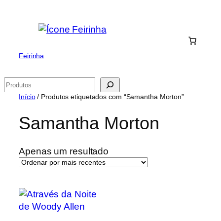
Saltar
para
o
conteúdo
Feirinha
Pesquisar
Início
/ Produtos etiquetados com “Samantha Morton”
Samantha Morton
Apenas um resultado