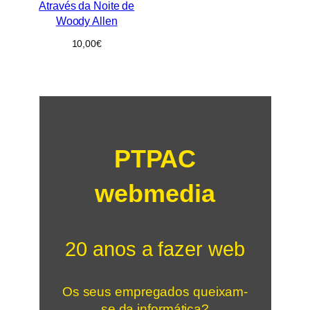
Através da Noite de
Woody Allen
10,00
€
PTPAC
webmedia
20 anos a fazer web
Os seus empregados queixam-
se da informática?